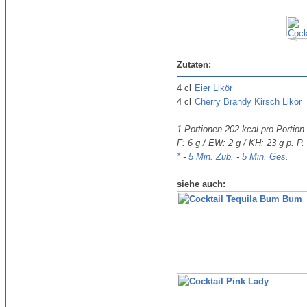
Zutaten:
4 cl
Eier Likör
4 cl
Cherry Brandy Kirsch Likör
1 Portionen
202 kcal pro Portion
F: 6 g / EW: 2 g / KH: 23 g p. P.
*
-
5 Min. Zub.
-
5 Min. Ges.
siehe auch: